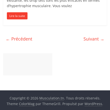
existante, les drop sets sont les plus efficaces en termes
d’hypertrophie musculaire. Vous voulez
Lire la suite
← Précédent
Suivant →
Copyright © 2026
Musculation.tn
. Tous droits réservés.
Theme
ColorMag
par ThemeGrill. Propulsé par
WordPress
.