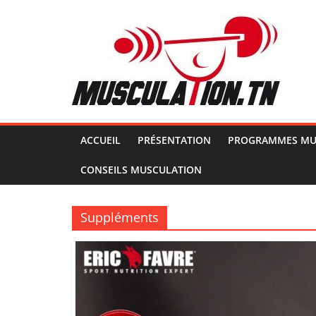
Passer
au
contenu
Musculation.tn
Pour
avoir
des
ACCUEIL
PRÉSENTATION
PROGRAMMES MU
muscles
CONSEILS MUSCULATION
d'acier
Suppléments