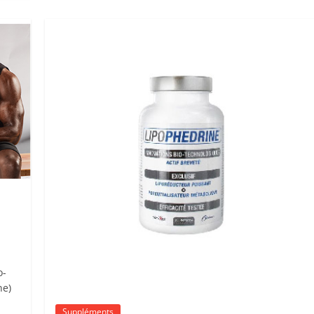
o-
ne)
Suppléments