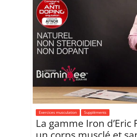
Exercices musculation
Suppléments
La gamme Iron d’Eric F
un corps musclé et sa