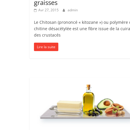
graisses
Avr 27, 2015
admin
Le Chitosan (prononcé « kitozane ») ou polymère
chitine désacétylée est une fibre issue de la cuir
des crustacés
Lire la suite