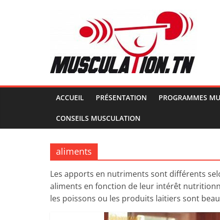
Passer
au
contenu
Musculation.tn
Pour
avoir
des
ACCUEIL
PRÉSENTATION
PROGRAMMES MU
muscles
CONSEILS MUSCULATION
d'acier
aliments
Les apports en nutriments sont différents sel
aliments en fonction de leur intérêt nutriti
les poissons ou les produits laitiers sont bea