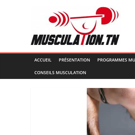
Passer
au
contenu
Musculation.tn
Pour
avoir
des
ACCUEIL
PRÉSENTATION
PROGRAMMES MU
muscles
CONSEILS MUSCULATION
d'acier