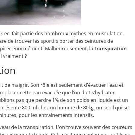
». Ceci fait partie des nombreux mythes en musculation.
rare de trouver les sportifs porter des ceintures de
anspirer énormément. Malheureusement, la
transpiration
il vraiment ?
tion
ait de maigrir. Son rôle est seulement d’évacuer l’eau et
remplacer cette eau évacuée que l’on doit s’hydrater
blions pas que perdre 1% de son poids en liquide est un
représente 800 ml chez un homme de 80kg, un seuil qui se
 minutes, pour les entraînements intensifs.
veau de la transpiration. L’on trouve souvent des coureurs
rticulièrement chaude. Cela n’est non seulement inutile en