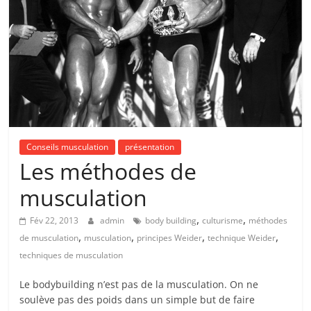
Conseils musculation
présentation
Les méthodes de
musculation
,
,
Fév 22, 2013
admin
body building
culturisme
méthodes
,
,
,
,
de musculation
musculation
principes Weider
technique Weider
techniques de musculation
Le bodybuilding n’est pas de la musculation. On ne
soulève pas des poids dans un simple but de faire