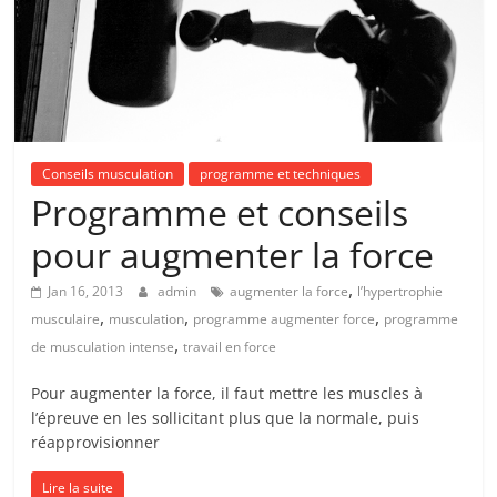
Conseils musculation
programme et techniques
Programme et conseils
pour augmenter la force
,
Jan 16, 2013
admin
augmenter la force
l’hypertrophie
,
,
,
musculaire
musculation
programme augmenter force
programme
,
de musculation intense
travail en force
Pour augmenter la force, il faut mettre les muscles à
l’épreuve en les sollicitant plus que la normale, puis
réapprovisionner
Lire la suite