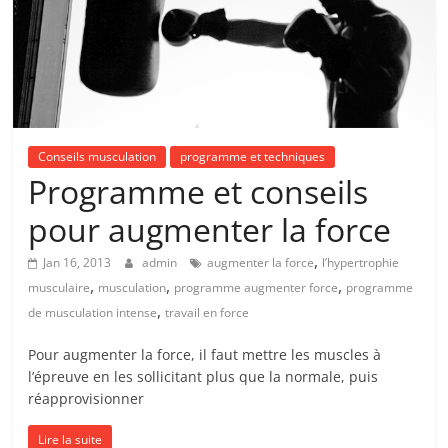
Conseils musculation
programme et techniques
Programme et conseils
pour augmenter la force
,
Jan 16, 2013
admin
augmenter la force
l’hypertrophie
,
,
,
musculaire
musculation
programme augmenter force
programme
,
de musculation intense
travail en force
Pour augmenter la force, il faut mettre les muscles à
l’épreuve en les sollicitant plus que la normale, puis
réapprovisionner
Lire la suite