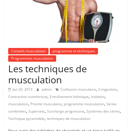
Conseils musculation
programme et techniques
Programmes musculation
Les techniques de
musculation
,
,
Jan 20, 2013
admin
Confusion musculaire
Congestion
,
,
,
Contraction isométrisue
Entraînement holistique
Isolation
,
,
,
musculation
Priorité musculaire
programme musculation
Séries
,
,
,
,
combinées
Supersets
Surcharge progressive
Systèmes des séries
,
Technique pyramidale
techniques de musculation
Pour avoir des tablettes de chocolats et un torse taillé en