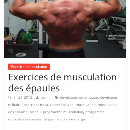
Exercices musculation
Exercices de musculation
des épaules
,
Jan 21, 2013
admin
développé barre nuque
développé
,
,
,
militaire
exercices musculation épaules
musculation
musculation
,
,
,
des épaules
oiseau
programme musculation
programme
,
musculation épaules
tirage menton prise large