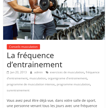
Conseils musculation
La fréquence
d’entrainement
,
Jan 20, 2013
admin
exercices de musculation
fréquence
,
,
,
d'entrainement
musculation
organigrame d'entrainement
,
,
programme de musculation intense
programme musculation
surentrainement
Vous avez peut être déjà vue, dans votre salle de sport,
une personne venant tous les jours avec une fréquence