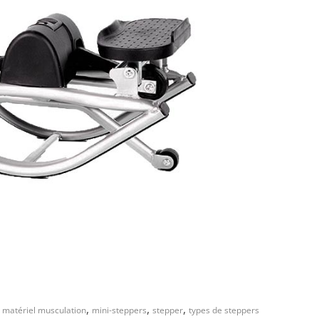
,
,
,
,
matériel musculation
mini-steppers
stepper
types de steppers