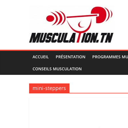
Passer
au
contenu
Musculation.tn
Pour
avoir
des
ACCUEIL
PRÉSENTATION
PROGRAMMES MU
muscles
CONSEILS MUSCULATION
d'acier
mini-steppers