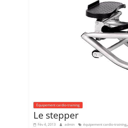
Equipement cardio-training
Le stepper
Fév 4, 2013
admin
équipement cardio-training