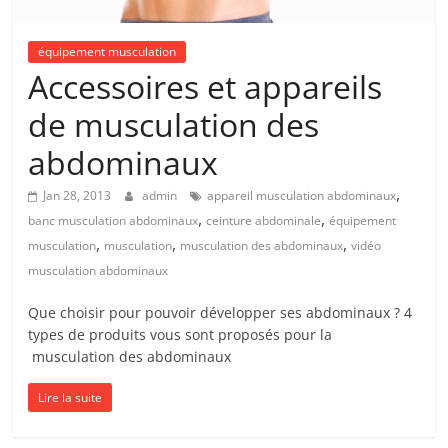
équipement musculation
Accessoires et appareils
de musculation des
abdominaux
,
Jan 28, 2013
admin
appareil musculation abdominaux
,
,
banc musculation abdominaux
ceinture abdominale
équipement
,
,
,
musculation
musculation
musculation des abdominaux
vidéo
musculation abdominaux
Que choisir pour pouvoir développer ses abdominaux ? 4
types de produits vous sont proposés pour la
musculation des abdominaux
Lire la suite