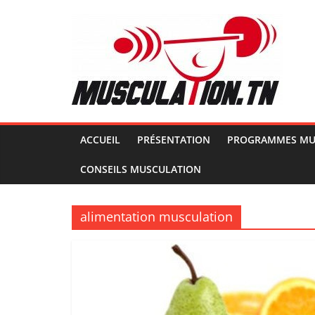
Passer
au
contenu
Musculation.tn
Pour
avoir
des
ACCUEIL
PRÉSENTATION
PROGRAMMES MU
muscles
CONSEILS MUSCULATION
d'acier
alimentation musculation