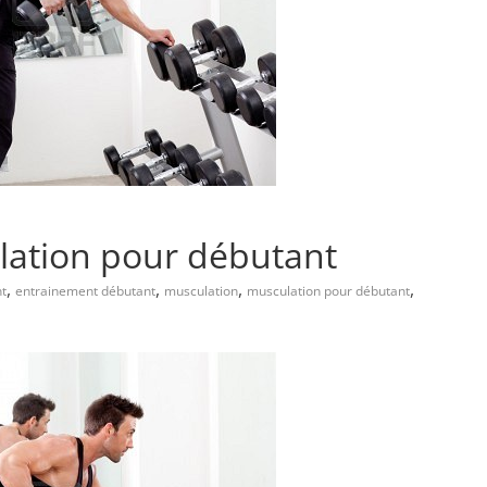
ation pour débutant
,
,
,
,
nt
entrainement débutant
musculation
musculation pour débutant