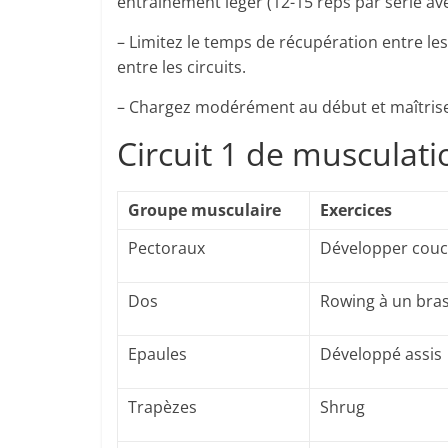
entraînement léger (12-15 reps par série av
– Limitez le temps de récupération entre le
entre les circuits.
– Chargez modérément au début et maîtrise
Circuit 1 de musculat
Groupe musculaire
Exercices
Pectoraux
Développer cou
Dos
Rowing à un bra
Epaules
Développé assis
Trapèzes
Shrug