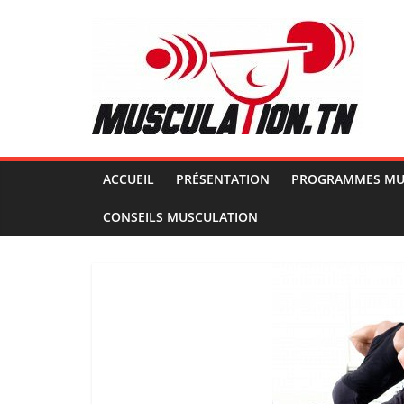
Passer
au
contenu
Musculation.tn
Pour
avoir
des
ACCUEIL
PRÉSENTATION
PROGRAMMES MU
muscles
CONSEILS MUSCULATION
d'acier