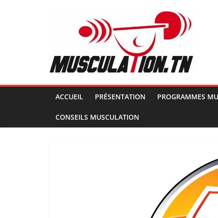
Passer
au
contenu
Musculation.tn
Pour
avoir
des
ACCUEIL
PRÉSENTATION
PROGRAMMES MU
muscles
CONSEILS MUSCULATION
d'acier