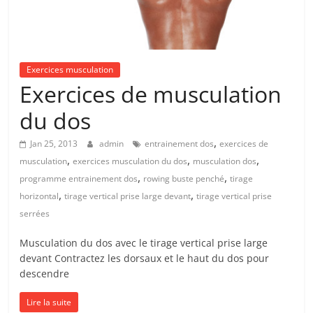
Exercices musculation
Exercices de musculation
du dos
,
Jan 25, 2013
admin
entrainement dos
exercices de
,
,
,
musculation
exercices musculation du dos
musculation dos
,
,
programme entrainement dos
rowing buste penché
tirage
,
,
horizontal
tirage vertical prise large devant
tirage vertical prise
serrées
Musculation du dos avec le tirage vertical prise large
devant Contractez les dorsaux et le haut du dos pour
descendre
Lire la suite