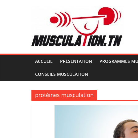
Passer
au
contenu
Musculation.tn
Pour
avoir
des
ACCUEIL
PRÉSENTATION
PROGRAMMES MU
muscles
CONSEILS MUSCULATION
d'acier
protéines musculation