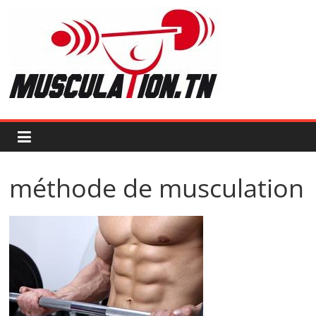
Passer
au
contenu
Musculation.tn
Pour
avoir
des
muscles
d'acier
méthode de musculation