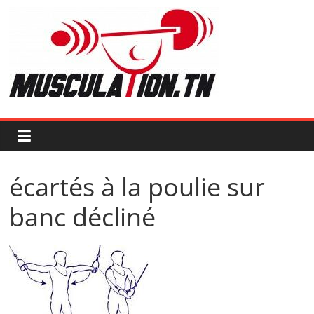
Passer
au
contenu
Musculation.tn
Pour
avoir
des
muscles
d'acier
écartés à la poulie sur
banc décliné