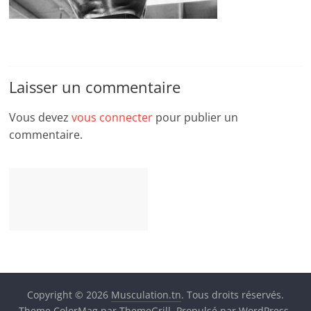
Laisser un commentaire
Vous devez
vous connecter
pour publier un
commentaire.
Copyright © 2026
Musculation.tn
. Tous droits réservés.
Theme
ColorMag
par ThemeGrill. Propulsé par
WordPress
.