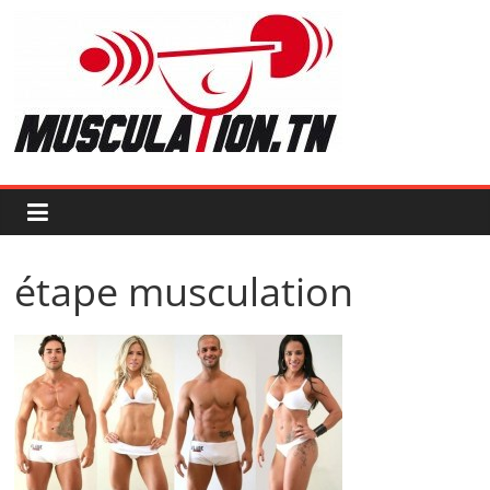
Passer
au
contenu
Musculation.tn
Pour
avoir
des
muscles
d'acier
étape musculation