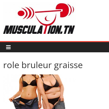
Passer
au
contenu
Musculation.tn
Pour
avoir
des
muscles
d'acier
role bruleur graisse