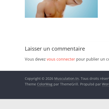
Laisser un commentaire
Vous devez
vous connecter
pour publier un 
Copyright © 2026
Musculation.tn
. Tous droits réser
Theme
ColorMag
par ThemeGrill. Propulsé par
Wor