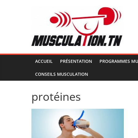
Passer
au
contenu
Musculation.tn
Pour
avoir
des
ACCUEIL
PRÉSENTATION
PROGRAMMES MU
muscles
CONSEILS MUSCULATION
d'acier
protéines