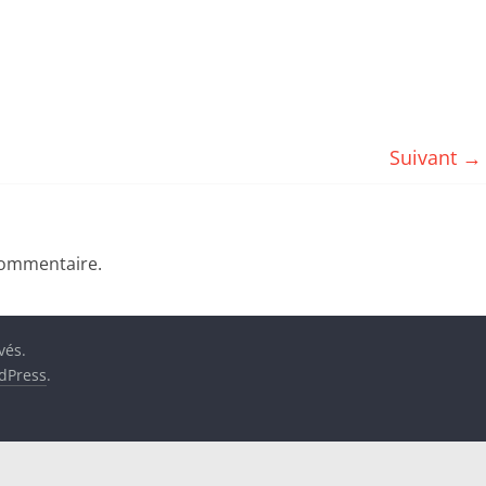
Suivant →
commentaire.
vés.
dPress
.