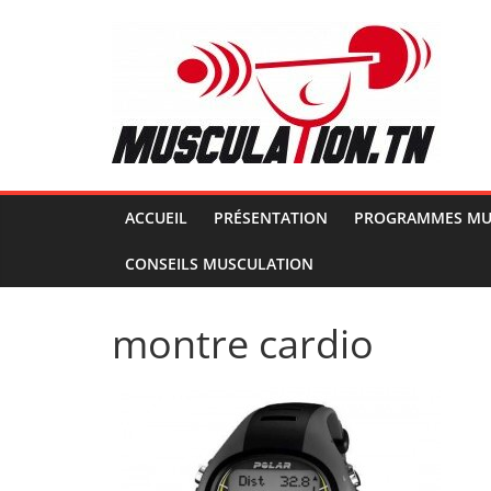
Passer
au
contenu
Musculation.tn
Pour
avoir
des
ACCUEIL
PRÉSENTATION
PROGRAMMES MU
muscles
CONSEILS MUSCULATION
d'acier
montre cardio