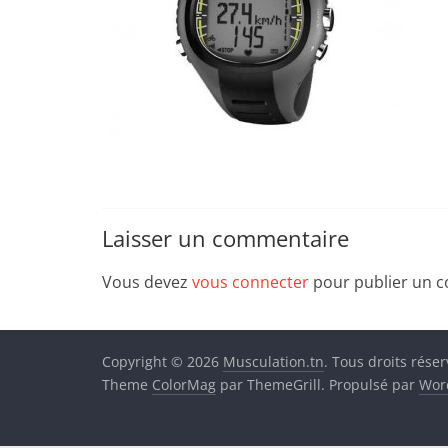
Laisser un commentaire
Vous devez
vous connecter
pour publier un 
Copyright © 2026
Musculation.tn
. Tous droits réser
Theme
ColorMag
par ThemeGrill. Propulsé par
Wor