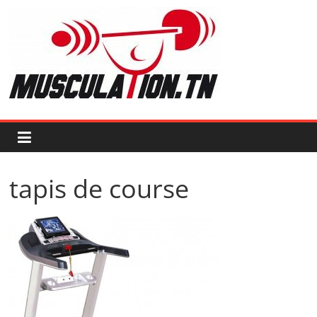
Passer
au
contenu
Musculation.tn
Pour
avoir
des
muscles
d'acier
tapis de course