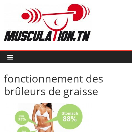
Passer
au
contenu
Musculation.tn
Pour
avoir
des
muscles
d'acier
fonctionnement des
brûleurs de graisse