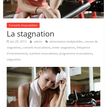
Conseils musculation
La stagnation
,
Jan 20, 2013
admin
alimentation bodybuilder
causes de
,
,
,
stagnation
conseils musculation
éviter stagnation
fréquence
,
,
,
d'entrainement
nutrition musculation
programme musculation
stagnation