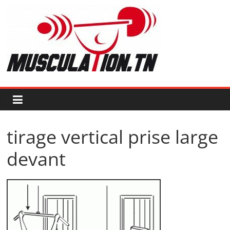
Passer
au
contenu
Musculation.tn
Pour
avoir
des
muscles
d'acier
tirage vertical prise large
devant