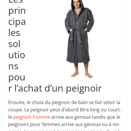
prin
cipa
les
sol
utio
ns
pou
r l’achat d’un peignoir
Ensuite, le choix du peignoir de bain se fait selon la
coupe. Le peignoir peut d’abord être long ou court :
le
peignoir homme
arrive aux genoux tandis que le
peignoirs pour femmes arrive aux genoux ou à mi-