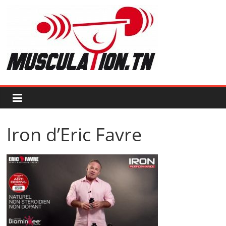
Passer
au
contenu
Musculation.tn
Pour
avoir
des
muscles
d'acier
Iron d’Eric Favre