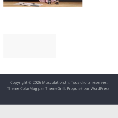
Copyright © 2026
Musculation.tn
. Tous droits réservés.
Theme
ColorMag
par ThemeGrill. Propulsé par
WordPress
.